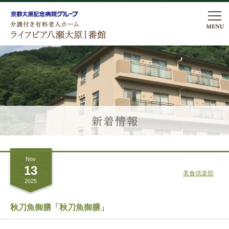
私たちの想い
ライフピアの暮らし
ライフピアの暮らし
医療・看護体制
居室について
医療看護体制
プラン・費用
こだわりのお食事
Nov
リハビリテーション
プラン費用
ご入居について
13
美食倶楽部
行事・レクリエーション
2025
諸費用についてのよくあるご質問
アクセス
館内・設備のご案内
秋刀魚御膳「秋刀魚御膳」
ロケーションについて