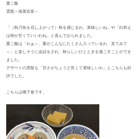
御所南リハビリ
クリニック
栗ご飯
雲龍～俵屋吉富～
採用
サイト
「（秋刀魚を召し上がって）秋を感じるわ、美味しいね」や「白和え
は柿が甘くていいわね」と喜んでおられました。
栗ご飯は「わぁ～、栗がこんなにたくさん入っているわ、見てみて
～」と楽しそうに会話をされ、秋らしいひとときを過ごすことができ
ました。
デザートの雲龍も「甘さがちょうど良くて美味しいわ」とこちらも好
評でした。
こちらは嚥下食です。