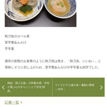
秋刀魚のロール巻
里芋蟹あんかけ
芋羊羹
通常の形態のお食事のように秋刀魚は巻き、「秋刀魚、いいね～」と
美味しそうに召し上がられ、里芋蟹あんかけや芋羊羹も好評でした。
雑誌「婦人公論」の特集企画「女性
ライフピア八瀬大原Ⅰ番館の季節
が選ぶ心やすらぐシニア住宅 関
～10月～
西…
記事一覧