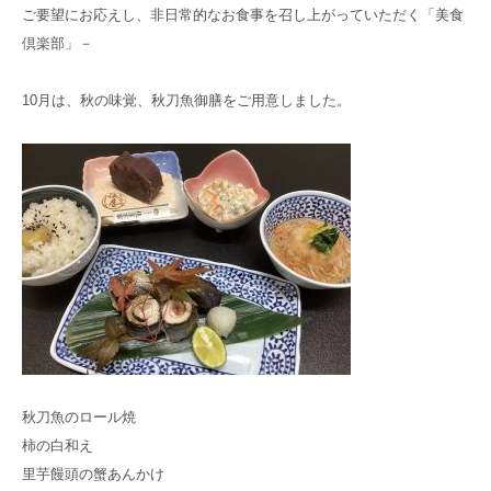
お電話でのお問い合わせ
ご要望にお応えし、非日常的なお食事を召し上がっていただく「美食
075-706-8539
館内注意事項
TEL.
倶楽部」－
10月は、秋の味覚、秋刀魚御膳をご用意しました。
お問い合わせ
資料請求
見学のお申し込み
グループ
サイト
京都近衛
リハビリ病院
秋刀魚のロール焼
京都大原
記念病院
柿の白和え
里芋饅頭の蟹あんかけ