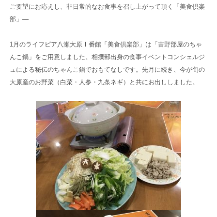
お電話でのお問い合わせ
ご要望にお応えし、非日常的なお食事を召し上がって頂く「美食倶楽
075-706-8539
館内注意事項
TEL.
部」―
1月のライフピア八瀬大原Ⅰ番館「美食倶楽部」は「吉野部屋のちゃ
お問い合わせ
んこ鍋」をご用意しました。相撲部出身の食事イベントコンシェルジ
ュによる秘伝のちゃんこ鍋でおもてなしです。先月に続き、今が旬の
資料請求
大原産のお野菜（白菜・人参・九条ネギ）と共にお出ししました。
見学のお申し込み
グループ
サイト
京都近衛
リハビリ病院
京都大原
記念病院