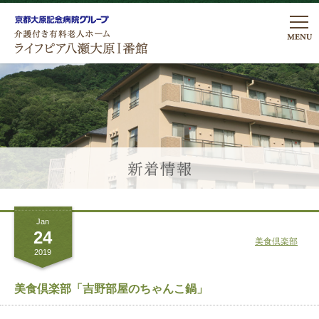
私たちの想い
ライフピアの暮らし
ライフピアの暮らし
医療・看護体制
居室について
医療看護体制
プラン・費用
こだわりのお食事
Jan
リハビリテーション
プラン費用
ご入居について
24
美食倶楽部
行事・レクリエーション
2019
諸費用についてのよくあるご質問
アクセス
館内・設備のご案内
美食倶楽部「吉野部屋のちゃんこ鍋」
ロケーションについて