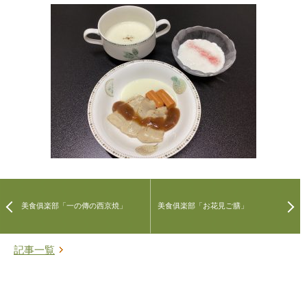
美食俱楽部「一の傳の西京焼」
美食俱楽部「お花見ご膳」
記事一覧