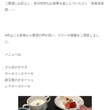
お電話でのお問い合わせ
ご要望にお応えし、非日常的なお食事を楽しんでいただく「美食倶楽
075-706-8539
館内注意事項
TEL.
部」―
お問い合わせ
4月はご入居者から要望の声が高い、ステーキ御膳をご用意しまし
資料請求
た。
見学のお申し込み
メニューは、
そら豆のサラダ
グループ
サイト
サーロインステーキ
新玉葱のポタージュ
京都近衛
リハビリ病院
レアチーズケーキ
京都大原
記念病院