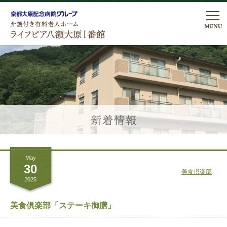
私たちの想い
ライフピアの暮らし
ライフピアの暮らし
医療・看護体制
居室について
医療看護体制
プラン・費用
こだわりのお食事
May
リハビリテーション
プラン費用
ご入居について
30
美食倶楽部
行事・レクリエーション
2025
諸費用についてのよくあるご質問
アクセス
館内・設備のご案内
美食俱楽部「ステーキ御膳」
ロケーションについて