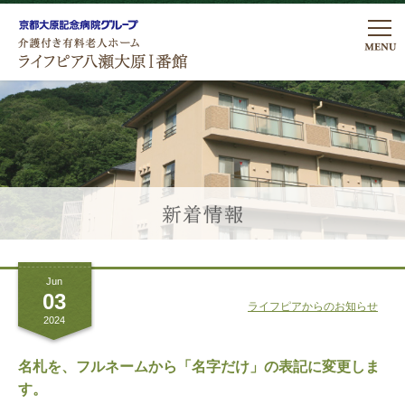
私たちの想い
ライフピアの暮らし
ライフピアの暮らし
医療・看護体制
居室について
医療看護体制
プラン・費用
こだわりのお食事
Jun
リハビリテーション
プラン費用
ご入居について
03
ライフピアからのお知らせ
行事・レクリエーション
2024
諸費用についてのよくあるご質問
アクセス
館内・設備のご案内
名札を、フルネームから「名字だけ」の表記に変更しま
す。
ロケーションについて