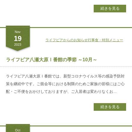
御所南リハビリ
クリニック
続きを見る
採用
サイト
Nov
19
ライフピアからのお知らせ
行事食・特別メニュー
2023
ライフピア八瀬大原Ⅰ番館の季節 ～10月～
ライフピア八瀬大原Ⅰ番館では、新型コロナウイルス等の感染予防対
策を継続中です。ご面会等における制限のためご家族の皆様にはご心
配・ご不便をおかけしておりますが、ご入居者は変わりなくお...
続きを見る
Oct