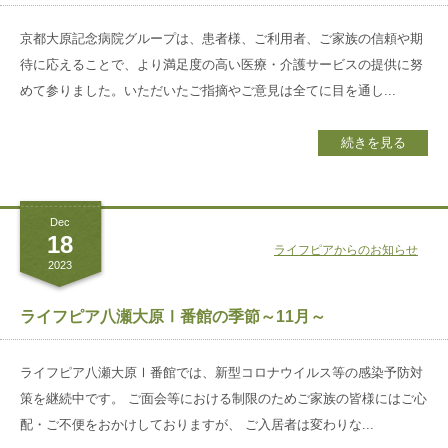
お電話でのお問い合わせ
075-706-8539
館内注意事項
TEL.
京都大原記念病院グループは、患者様、ご利用者、ご家族の信頼や期
待に応えることで、より満足度の高い医療・介護サービスの提供に努
めて参りました。いただいたご指摘やご意見は全てに目を通し...
お問い合わせ
続きを見る
資料請求
見学のお申し込み
Dec
18
ライフピアからのお知らせ
2023
グループ
サイト
ライフピア八瀬大原Ⅰ番館の季節～11月～
京都近衛
リハビリ病院
ライフピア八瀬大原Ⅰ番館では、新型コロナウイルス等の感染予防対
策を継続中です。 ご面会等における制限のためご家族の皆様にはご心
京都大原
記念病院
配・ご不便をおかけしておりますが、 ご入居者は変わりな...