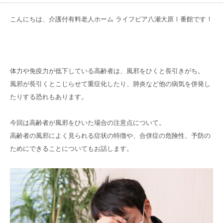
お電話でのお問い合わせ
075-706-8539
館内注意事項
TEL.
こんにちは、介護付有料老人ホーム ライフピア八瀬大原Ⅰ番館です！
お問い合わせ
体力や免疫力が低下している高齢者は、風邪をひくと長引きがち。
資料請求
風邪が長引くとこじらせて重症化したり、肺炎など他の病気を併発し
たりする恐れもあります。
見学のお申し込み
今回は高齢者が風邪をひいた場合の注意点について。
高齢者の風邪によく見られる症状の特徴や、合併症の危険性、予防の
グループ
サイト
ためにできることについてもお話します。
京都近衛
リハビリ病院
京都大原
記念病院