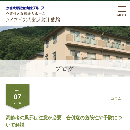
私たちの想い
ライフピアの暮らし
ライフピアの暮らし
医療・看護体制
居室について
医療看護体制
プラン・費用
こだわりのお食事
Feb
リハビリテーション
プラン費用
ご入居について
07
コラム
行事・レクリエーション
2020
諸費用についてのよくあるご質問
アクセス
館内・設備のご案内
高齢者の風邪は注意が必要！合併症の危険性や予防につ
いて解説
ロケーションについて