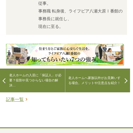
従事。
事務職 転身後、ライフピア八瀬大原Ⅰ番館の
事務長に就任し、
現在に至る。
老人ホームの入居に「保証人」が必
老人ホームへ家族以外がお見舞いす
要？役割や見つからない場合の解
る場合。メリットや注意点を紹介！
決…
記事一覧