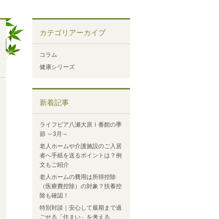
カテゴリアーカイブ
コラム
健康シリーズ
新着記事
ライフピア八瀬大原Ⅰ番館の季
節 ～3月～
老人ホームや介護施設のご入居
者へ手紙を送るポイントは？例
文もご紹介
老人ホームの費用は所得控除
（医療費控除）の対象？扶養控
除も確認！
特別対談｜安心して最期まで過
ごせる「住まい」を考える