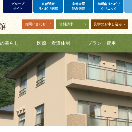
グループ
京都近衛
京都大原
御所南リハビリ
サイト
リハビリ病院
記念病院
クリニック
お問い合わせ
資料請求
見学のお申し込み
の暮らし
医療・看護体制
プラン・費用