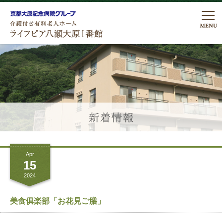
私たちの想い
ライフピアの暮らし
ライフピアの暮らし
医療・看護体制
居室について
医療看護体制
プラン・費用
こだわりのお食事
Apr
リハビリテーション
プラン費用
ご入居について
15
行事・レクリエーション
2024
諸費用についてのよくあるご質問
アクセス
館内・設備のご案内
美食俱楽部「お花見ご膳」
ロケーションについて