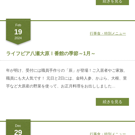
続きを見る
御所南リハビリ
クリニック
採用
サイト
Feb
19
行事食・特別メニュー
2024
ライフピア八瀬大原Ⅰ番館の季節～1月～
年が明け、受付には職員手作りの「辰」が登場！ご入居者やご家族、
職員にも大人気です！ 元日と2日には、金時人参、かぶら、大根、里
芋など大原産の野菜を使って、お正月料理をお出ししました...
続きを見る
Dec
29
行事食・特別メニュー