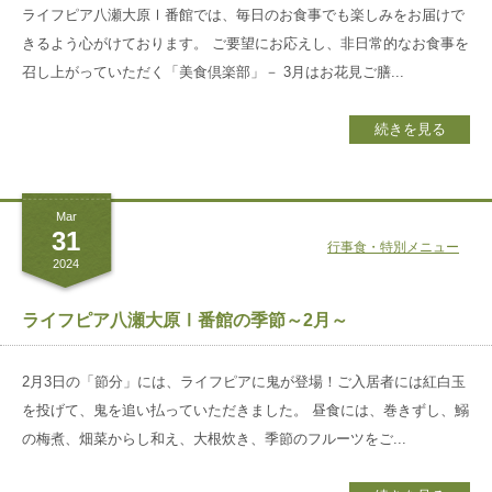
お電話でのお問い合わせ
ライフピア八瀬大原Ⅰ番館では、毎日のお食事でも楽しみをお届けで
075-706-8539
館内注意事項
TEL.
きるよう心がけております。 ご要望にお応えし、非日常的なお食事を
召し上がっていただく「美食倶楽部」－ 3月はお花見ご膳...
お問い合わせ
続きを見る
資料請求
Mar
31
見学のお申し込み
行事食・特別メニュー
2024
グループ
サイト
ライフピア八瀬大原Ⅰ番館の季節～2月～
京都近衛
リハビリ病院
2月3日の「節分」には、ライフピアに鬼が登場！ご入居者には紅白玉
を投げて、鬼を追い払っていただきました。 昼食には、巻きずし、鰯
京都大原
記念病院
の梅煮、畑菜からし和え、大根炊き、季節のフルーツをご...